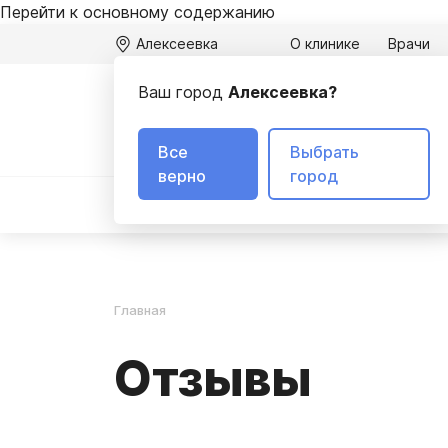
Перейти к основному содержанию
Алексеевка
О клинике
Врачи
Ваш город
Алексеевка?
А
3
Все
Выбрать
верно
город
Вывод из запоя
Лечение алкоголизма
Главная
Отзывы