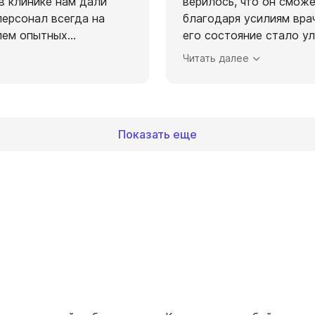
 в клинике нам дали
верилось, что он сможе
персонал всегда на
благодаря усилиям вра
олем опытных
...
его состояние стало у
Читать далее
Показать еще