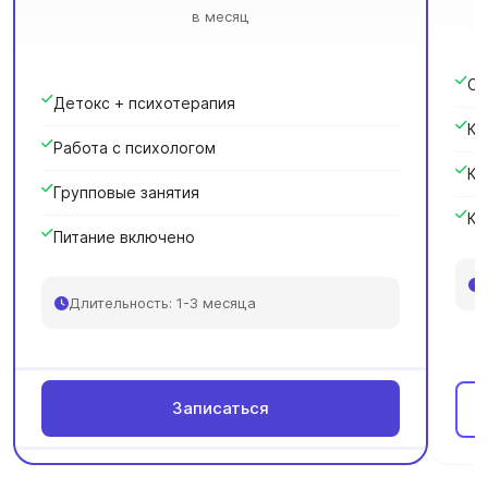
в месяц
Сн
Детокс + психотерапия
Кр
Работа с психологом
Ка
Групповые занятия
Ку
Питание включено
Длительность: 1-3 месяца
Записаться