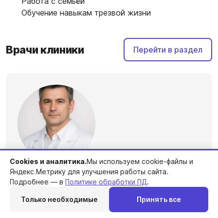
Работа с семьёй
Обучение навыкам трезвой жизни
Врачи клиники
Перейти в раздел
Cookies и аналитика.
Мы используем cookie-файлы и
Яндекс Метрику для улучшения работы сайта.
Кузнецов Михаил Анатольевич
Подробнее — в
Политике обработки ПД
.
Специализация
Только необходимые
Принять все
Психиатр
Перезвоним
Telegram
MAX
Позвонить