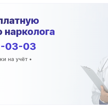
платную
 нарколога
2-03-03
ки на учёт •