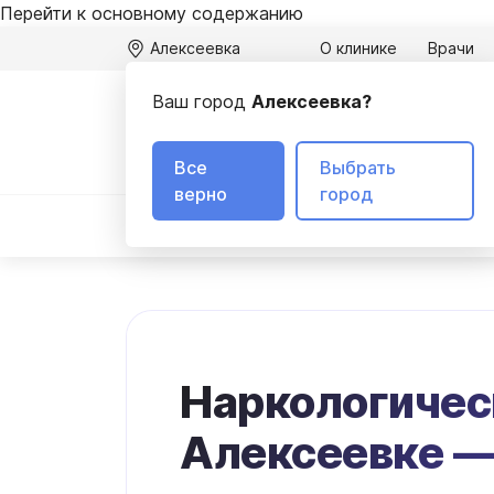
Перейти к основному содержанию
Алексеевка
О клинике
Врачи
Ваш город
Алексеевка?
А
3
Все
Выбрать
верно
город
Вывод из запоя
Лечение алкоголизма
Наркологичес
Алексеевке —