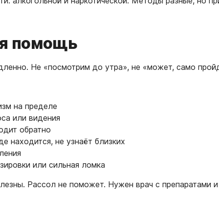
и: алкогольной и наркотической. Методы разные, но п
ая помощь
дленно. Не «посмотрим до утра», не «может, само пройд
изм на пределе
оса или видения
ходит обратно
де находится, не узнаёт близких
ления
зировки или сильная ломка
лезны. Рассол не поможет. Нужен врач с препаратами 