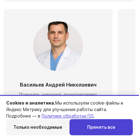
Васильев Андрей Николаевич
П
Психиатр, нарколог, психотерапевт
Cookies и аналитика.
Мы используем cookie-файлы и
Трудовой стаж: 23 года
Яндекс Метрику для улучшения работы сайта.
Подробнее — в
Политике обработки ПД
.
Подробнее о враче
Только необходимые
Принять все
Перезвоним
Telegram
MAX
Позвонить