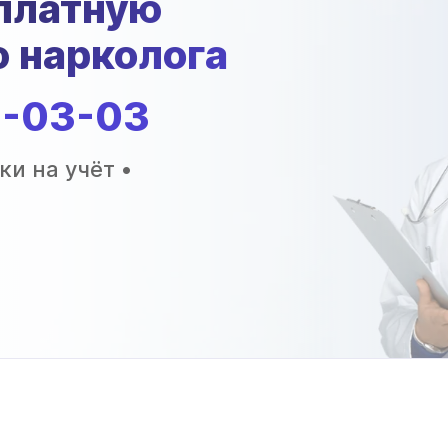
платную
 нарколога
2-03-03
ки на учёт •