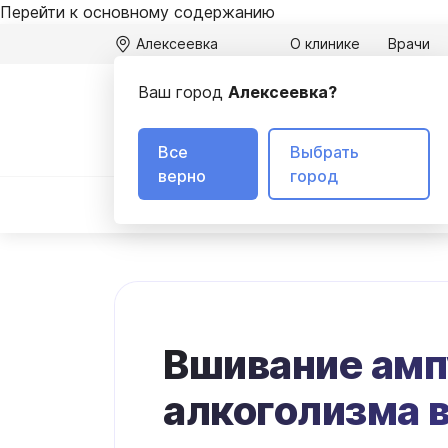
Перейти к основному содержанию
Алексеевка
О клинике
Врачи
Ваш город
Алексеевка?
А
3
Все
Выбрать
верно
город
Вывод из запоя
Лечение алкоголизма
Вшивание амп
алкоголизма 