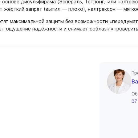
 основе дисульфирама (Эспераль, Тетлонг) или налтрек
 жёсткий запрет (выпил — плохо), налтрексон — мягкое
тят максимальной защиты без возможности «передумать
аёт ощущение надёжности и снимает соблазн «проверить
Пр
Ва
Об
07