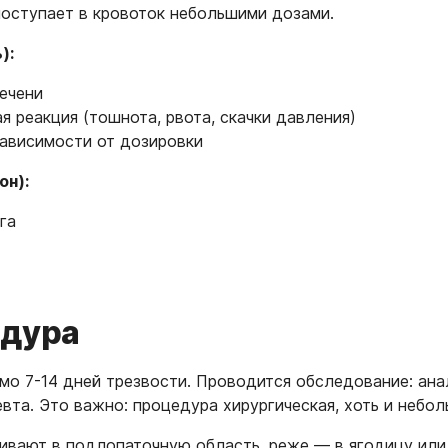
оступает в кровоток небольшими дозами.
):
ечени
 реакция (тошнота, рвота, скачки давления)
зависимости от дозировки
он):
га
едура
 7-14 дней трезвости. Проводится обследование: анал
евта. Это важно: процедура хирургическая, хоть и небол
вают в подлопаточную область, реже — в ягодицу или 