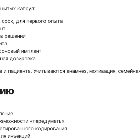
вшитых капсул:
срок, для первого опыта
нт
в решении
ита
соновый имплант
ная дозировка
 и пациента. Учитываются анамнез, мотивация, семейная
нию
и
ление
озможности «передумать»
летированного кодирования
ля инъекций