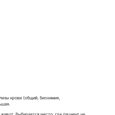
изы крови (общий, биохимия,
ьшая.
живот. Выбирается место, где пациент не