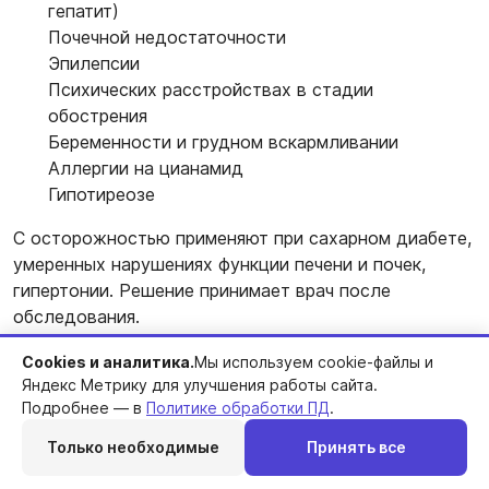
гепатит)
Почечной недостаточности
Эпилепсии
Психических расстройствах в стадии
обострения
Беременности и грудном вскармливании
Аллергии на цианамид
Гипотиреозе
С осторожностью применяют при сахарном диабете,
умеренных нарушениях функции печени и почек,
гипертонии. Решение принимает врач после
обследования.
Cookies и аналитика.
Мы используем cookie-файлы и
Побочные эффекты
Яндекс Метрику для улучшения работы сайта.
Подробнее — в
Политике обработки ПД
.
При соблюдении трезвости побочные эффекты
Только необходимые
Принять все
встречаются редко:
Перезвоним
Telegram
MAX
Позвонить