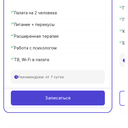
Па
Палата на 2 человека
Пи
Питание + перекусы
Кр
Расширенная терапия
Ба
Работа с психологом
ТВ, Wi-Fi в палате
Рекомендуем: от 7 суток
Записаться