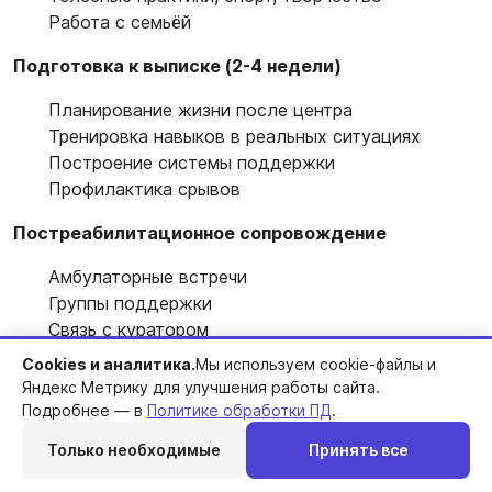
Работа с семьёй
Подготовка к выписке (2-4 недели)
Планирование жизни после центра
Тренировка навыков в реальных ситуациях
Построение системы поддержки
Профилактика срывов
Постреабилитационное сопровождение
Амбулаторные встречи
Группы поддержки
Связь с куратором
Возможность вернуться при кризисе
Cookies и аналитика.
Мы используем cookie-файлы и
Яндекс Метрику для улучшения работы сайта.
Подробнее — в
Политике обработки ПД
.
Как выбрать центр реабилитации
Только необходимые
Принять все
На что обратить внимание:
Перезвоним
Telegram
MAX
Позвонить