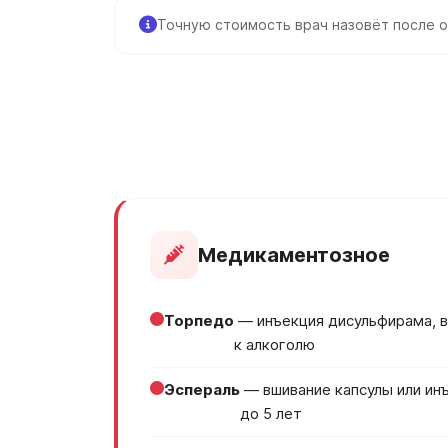
Точную стоимость врач назовёт после о
Медикаментозное
Торпедо
— инъекция дисульфирама, 
к алкоголю
Эспераль
— вшивание капсулы или ин
до 5 лет