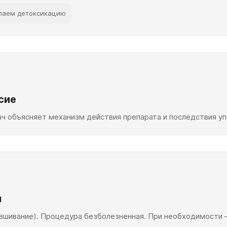
елаем детоксикацию
сие
ач объясняет механизм действия препарата и последствия уп
я
 вшивание). Процедура безболезненная. При необходимости 