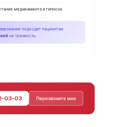
тание медикамента и гипноза
дирование подходит пациентам
цией
на трезвость
2-03-03
Перезвоните мне