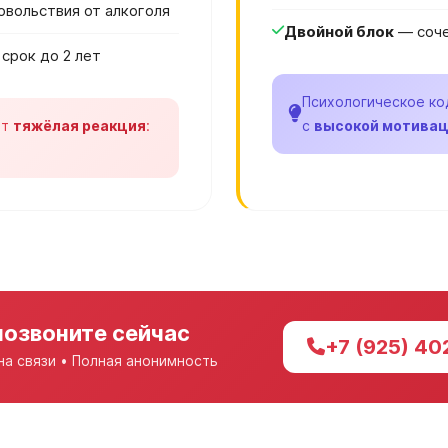
вольствия от алкоголя
Двойной блок
— соче
срок до 2 лет
Психологическое ко
ет
тяжёлая реакция
:
с
высокой мотива
позвоните сейчас
+7 (925) 40
на связи • Полная анонимность