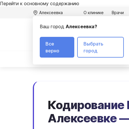
Перейти к основному содержанию
Алексеевка
О клинике
Врачи
Ваш город
Алексеевка?
А
3
Все
Выбрать
верно
город
Вывод из запоя
Лечение алкоголизма
Кодирование 
Алексеевке —