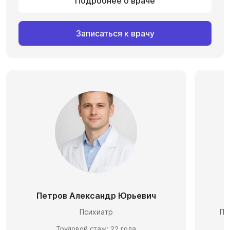
Подробнее о враче
Записаться к врачу
Петров Александр Юрьевич
С
Психиатр
Пс
Трудовой стаж: 22 года