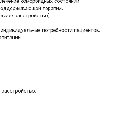
и лечение коморбидных состояний.
 поддерживающей терапии.
еское расстройство).
 индивидуальные потребности пациентов.
илитации.
 расстройство.