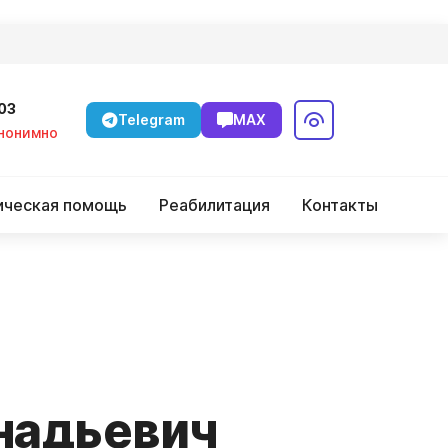
-03
Telegram
MAX
Анонимно
ическая помощь
Реабилитация
Контакты
надьевич