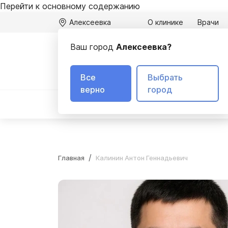
Перейти к основному содержанию
Алексеевка
О клинике
Врачи
Ваш город
Алексеевка?
А
3
Все
Выбрать
верно
город
Вывод из запоя
Лечение алкоголизма
Главная
Калинин Антон Геннадьевич