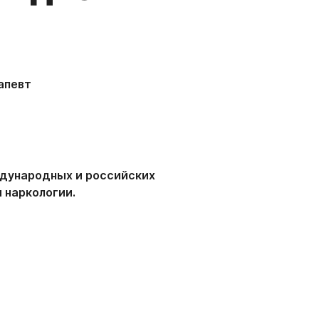
апевт
ждународных и российских
 наркологии.